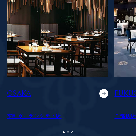
OSAKA
FUKU
本町ガーデンシティ店
華都飯店