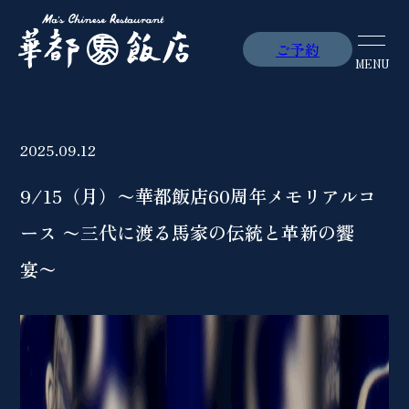
ご予約
ご予約
MENU
MENU
2025.09.12
9/15（月）〜華都飯店60周年メモリアルコ
ース 〜三代に渡る馬家の伝統と革新の饗
宴〜